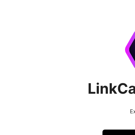
LinkC
E